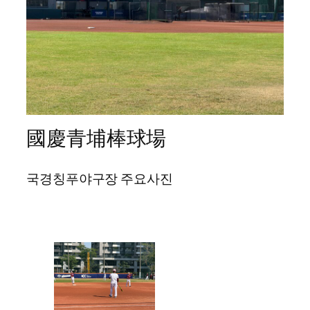
國慶青埔棒球場
국경칭푸야구장 주요사진