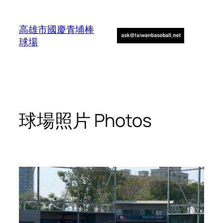
Skip
to
高雄市國慶青埔棒
content
球場
球場照片 Photos